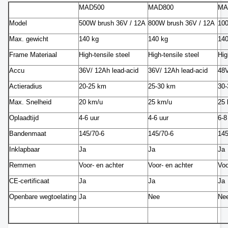
MAD500
MAD800
MA
Model
500W brush 36V / 12A
800W brush 36V / 12A
100
Max. gewicht
140 kg
140 kg
140
Frame Materiaal
High-tensile steel
High-tensile steel
Hig
Accu
36V/ 12Ah lead-acid
36V/ 12Ah lead-acid
48V
Actieradius
20-25 km
25-30 km
30
Max. Snelheid
20 km/u
25 km/u
25
Oplaadtijd
4-6 uur
4-6 uur
6-8
Bandenmaat
145/70-6
145/70-6
145
Inklapbaar
Ja
Ja
Ja
Remmen
Voor- en achter
Voor- en achter
Voo
CE-certificaat
Ja
Ja
Ja
Openbare wegtoelating
Ja
Nee
Ne