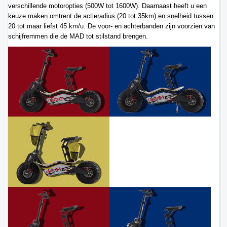
verschillende motoropties (500W tot 1600W). Daarnaast heeft u een
keuze maken omtrent de actieradius (20 tot 35km) en snelheid tussen
20 tot maar liefst 45 km/u. De voor- en achterbanden zijn voorzien van
schijfremmen die de MAD tot stilstand brengen.