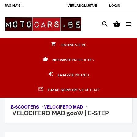
PAGINA'S
VERLANGLIJSTJE
LOGIN




shopping_cart
ONLINE
STORE
thumb_up
NIEUWSTE
PRODUCTEN
euro_symbol
LAAGSTE
PRIJZEN
mail_outline
E-MAIL SUPPORT
& LIVE CHAT
E-SCOOTERS
/
VELOCIFERO MAD
/
VELOCIFERO MAD 500W | E-STEP