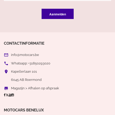
Aanmelden
CONTACTINFORMATIE

info@motocars.be

Whatsapp: +31850293020

Kapellerlaan 101
6045 AB Roermond

Magazijn > Afhalen op afspraak
MOTOCARS BENELUX